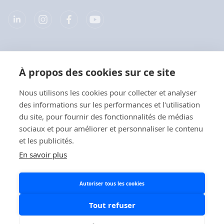
Société
À propos des cookies sur ce site
Produits
Nous utilisons les cookies pour collecter et analyser
des informations sur les performances et l'utilisation
Liens rapides
du site, pour fournir des fonctionnalités de médias
Kies uw taal / Choisissez
sociaux et pour améliorer et personnaliser le contenu
votre langue
et les publicités.
Confidentialité
En savoir plus
Déclarations de confidentialité
Français
Autoriser tous les cookies
Politique en matière de cookies
Politique relative aux réseaux sociaux
Tout refuser
Nederlands