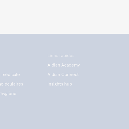
Liens rapides
Aidian Academy
e médicale
Aidian Connect
oléculaires
Insights hub
'hygiène