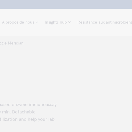
À propos de nous
Insights hub
Résistance aux antimicrobien
ogie Meridian
l based enzyme immunoassay
90 min. Detachable
ilization and help your lab