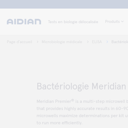
Produits
Tests en biologie délocalisée
Page d'accueil
Microbiologie médicale
ELISA
Bactériol
Bactériologie Meridian
®
Meridian Premier
is a multi-step microwel
that provides highly accurate results in 60-
microwells maximize determinations per kit ut
to run more efficiently.