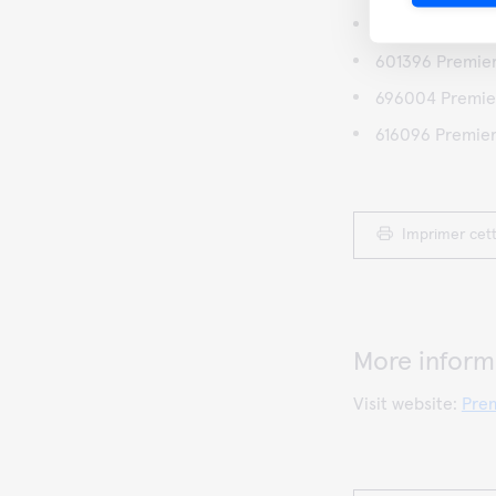
606096 Premie
601396 Premie
696004 Premie
616096 Premie
Imprimer cet
More inform
Visit website:
Pre