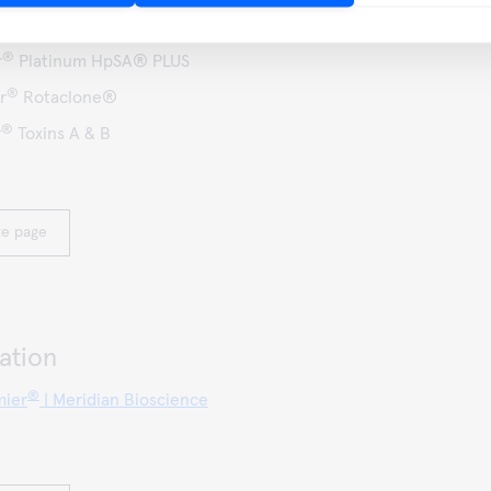
®
r
H. pylori
®
r
Platinum HpSA® PLUS
®
r
Rotaclone®
®
r
Toxins A & B
te page
ation
®
mier
| Meridian Bioscience