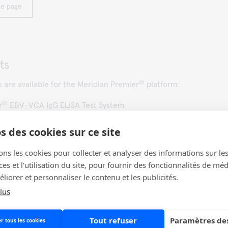
te page
ts
®
s are available for the Meridian Premier
platform:
®
r
EBV-VCA IgG ELISA Test System
®
r
EBV-VCA IgM ELISA Test System
s des cookies sur ce site
®
r
EBNA-IgG ELISA Test System
ons les cookies pour collecter et analyser des informations sur le
®
®
r
Adenoclone
s et l'utilisation du site, pour fournir des fonctionnalités de mé
®
®
r
Adenoclone
40/41
liorer et personnaliser le contenu et les publicités.
®
CAMPY
lus
®
C.difficile
GDH
Tout refuser
Paramètres des
r tous les cookies
®
r
Coccidioides