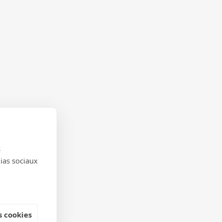
s
dias sociaux
 cookies