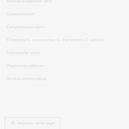
Borrelia burgdorferi canis
Campylobacter
Campylobacter jejuni
Chlamydia (C. pneumoniae, C. trachomatis, C. psittaci)
Helicobacter pylori
Treponema pallidum
Yersinia enterocolitica
Imprimer cette page