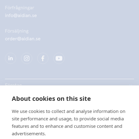
Förfrågningar
info@aidian.se
Försäljning
order@aidian.se
Företag
About cookies on this site
Produkter
We use cookies to collect and analyse information on
Snabblänkar
site performance and usage, to provide social media
features and to enhance and customise content and
advertisements.