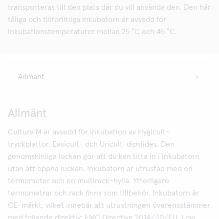
transporteras till den plats där du vill använda den. Den här
tåliga och tillförlitliga inkubatorn är avsedd för
inkubationstemperaturer mellan 25 °C och 45 °C.
Allmänt
Cultura M är avsedd för inkubation av Hygicult-
tryckplattor, Easicult- och Uricult-dipslides. Den
genomskinliga luckan gör att du kan titta in i inkubatorn
utan att öppna luckan. Inkubatorn är utrustad med en
termometer och en multirack-hylla. Ytterligare
termometrar och rack finns som tillbehör. Inkubatorn är
CE-märkt, vilket innebär att utrustningen överensstämmer
med följande direktiv: EMC Directive 2014/30/EU, Low