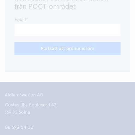
från POCT‑området
Email
Fortsätt att prenumerera
Aidian Sweden AB
Gustav III:s Boulevard 42
169 73 Solna
08 623 04 00