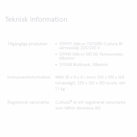
Teknisk information
Tillgängliga produkter
129997 (tillv.nr 70700R) Cultura M
värmeskåp 220/230 V
129981 (tillv.nr 05724) Termometer,
tillbehör
139248 Multirack, tillbehör
Instrumentinformation
Mått (B x H x D i mm): 310 x 155 x 168
(utvändigt), 220 x 120 x 150 (inuti), vikt
1.1 kg
®
Registrerat varumärke
Cultura
är ett registrerat varumärke
som tillhör Almedica AG